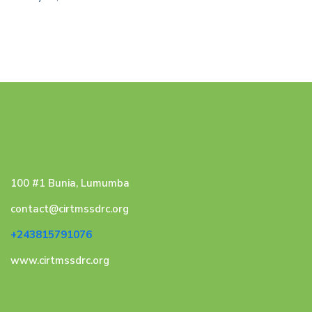
100 #1 Bunia, Lumumba
contact@cirtmssdrc.org
+243815791076
www.cirtmssdrc.org