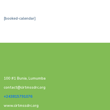
Book
[booked-calendar]
Appointment
1
100 #1 Bunia, Lumumba
contact@cirtmssdrc.org
+243815791076
www.cirtmssdrc.org